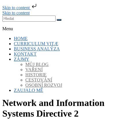
Skip to content
Skip to content
Business analytik & Enterprise architekt
Petr Šnajdr
Menu
HOME
CURRICULUM VITÆ
BUSINESS ANALÝZA
KONTAKT
ZÁJMY
MŮJ BLOG
VAŘENÍ
HISTORIE
CESTOVÁNÍ
OSOBNÍ ROZVOJ
ZAUJALO MĚ
Network and Information
Systems Directive 2