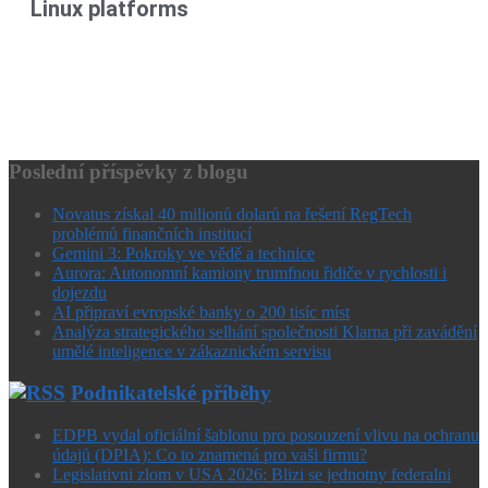
Linux platforms
Poslední příspěvky z blogu
Novatus získal 40 milionů dolarů na řešení RegTech
problémů finančních institucí
Gemini 3: Pokroky ve vědě a technice
Aurora: Autonomní kamiony trumfnou řidiče v rychlosti i
dojezdu
AI připraví evropské banky o 200 tisíc míst
Analýza strategického selhání společnosti Klarna při zavádění
umělé inteligence v zákaznickém servisu
Podnikatelské příběhy
EDPB vydal oficiální šablonu pro posouzení vlivu na ochranu
údajů (DPIA): Co to znamená pro vaši firmu?
Legislativni zlom v USA 2026: Blizi se jednotny federalni